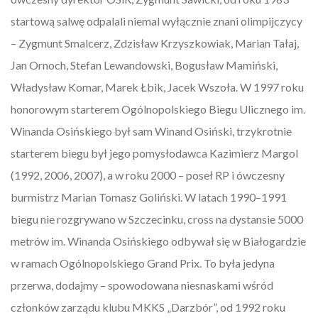
startową salwę odpalali niemal wyłącznie znani olimpijczycy
– Zygmunt Smalcerz, Zdzisław Krzyszkowiak, Marian Tałaj,
Jan Ornoch, Stefan Lewandowski, Bogusław Mamiński,
Władysław Komar, Marek Łbik, Jacek Wszoła. W 1997 roku
honorowym starterem Ogólnopolskiego Biegu Ulicznego im.
Winanda Osińskiego był sam Winand Osiński, trzykrotnie
starterem biegu był jego pomysłodawca Kazimierz Margol
(1992, 2006, 2007), a w roku 2000 – poseł RP i ówczesny
burmistrz Marian Tomasz Goliński. W latach 1990–1991
biegu nie rozgrywano w Szczecinku, cross na dystansie 5000
metrów im. Winanda Osińskiego odbywał się w Białogardzie
w ramach Ogólnopolskiego Grand Prix. To była jedyna
przerwa, dodajmy – spowodowana niesnaskami wśród
członków zarządu klubu MKKS „Darzbór”, od 1992 roku