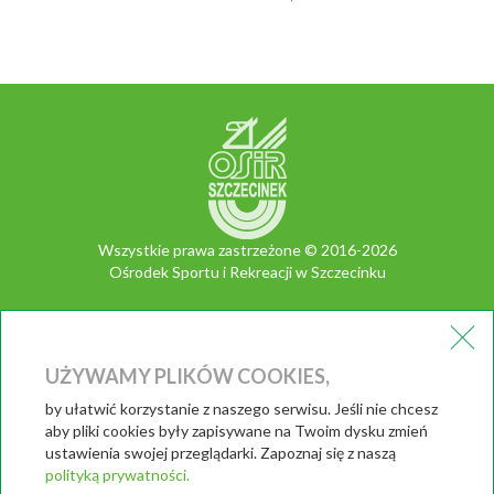
Wszystkie prawa zastrzeżone © 2016-2026
Ośrodek Sportu i Rekreacji w Szczecinku
ul. Piłsudskiego 3
78-400 Szczecinek,
tel.: 94 37 210 91 (92)
UŻYWAMY PLIKÓW COOKIES,
fax.: 94 37 434 02
by ułatwić korzystanie z naszego serwisu. Jeśli nie chcesz
e-mail:
kontakt@bieg.szczecinek.pl
aby pliki cookies były zapisywane na Twoim dysku zmień
ustawienia swojej przeglądarki. Zapoznaj się z naszą
polityką prywatności.