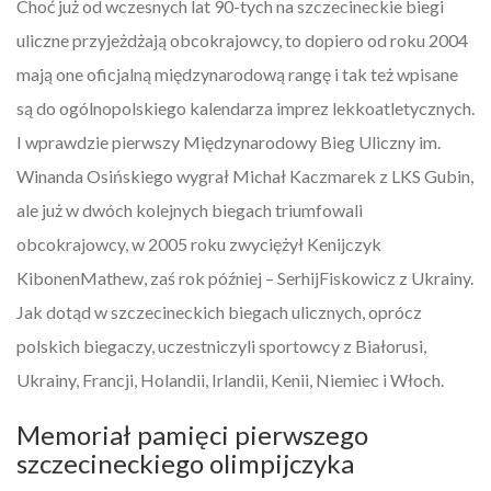
Choć już od wczesnych lat 90-tych na szczecineckie biegi
uliczne przyjeżdżają obcokrajowcy, to dopiero od roku 2004
mają one oficjalną międzynarodową rangę i tak też wpisane
są do ogólnopolskiego kalendarza imprez lekkoatletycznych.
I wprawdzie pierwszy Międzynarodowy Bieg Uliczny im.
Winanda Osińskiego wygrał Michał Kaczmarek z LKS Gubin,
ale już w dwóch kolejnych biegach triumfowali
obcokrajowcy, w 2005 roku zwyciężył Kenijczyk
KibonenMathew, zaś rok później – SerhijFiskowicz z Ukrainy.
Jak dotąd w szczecineckich biegach ulicznych, oprócz
polskich biegaczy, uczestniczyli sportowcy z Białorusi,
Ukrainy, Francji, Holandii, Irlandii, Kenii, Niemiec i Włoch.
Memoriał pamięci pierwszego
szczecineckiego olimpijczyka