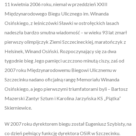
11 kwietnia 2006 roku, niemal w przeddzień XXIII
Międzynarodowego Biegu Ulicznego im. Winanda
Osińskiego, z leśniczówki Sławki w ostrołęckich lasach
nadeszła bardzo smutna wiadomość – w wieku 93 lat zmarł
pierwszy olimpijczyk Ziemi Szczecineckiej, maratończyk z
Helsinek, Winand Osiński. Rozpoczynający się za dwa
tygodnie bieg Jego pamięci uczczono minutą ciszy, zaś od
2007 roku Międzynarodowemu Biegowi Ulicznemu w
Szczecinku nadano oficjalną rangę Memoriału Winanda
Osińskiego, a jego pierwszymi triumfatorami byli – Bartosz
Mazerski Zantyr Sztum i Karolina Jarzyńska KS „Piątka”
Skierniewice.
W 2007 roku dyrektorem biegu został Eugeniusz Szybisty, na
co dzień pełniący funkcję dyrektora OSiR w Szczecinku.