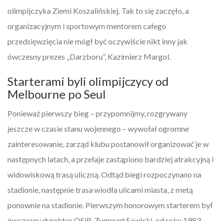
olimpijczyka Ziemi Koszalińskiej. Tak to się zaczęło, a
organizacyjnym i sportowym mentorem całego
przedsięwzięcia nie mógł być oczywiście nikt inny jak
ówczesny prezes „Darzboru”, Kazimierz Margol.
Starterami byli olimpijczycy od
Melbourne po Seul
Ponieważ pierwszy bieg – przypomnijmy, rozgrywany
jeszcze w czasie stanu wojennego – wywołał ogromne
zainteresowanie, zarząd klubu postanowił organizować je w
następnych latach, a przełaje zastąpiono bardziej atrakcyjną i
widowiskową trasą uliczną. Odtąd biegi rozpoczynano na
stadionie, następnie trasa wiodła ulicami miasta, z metą
ponownie na stadionie. Pierwszym honorowym starterem był
ówczesny dyrektor OSiR, Zygmunt Sawicki, od roku 1983