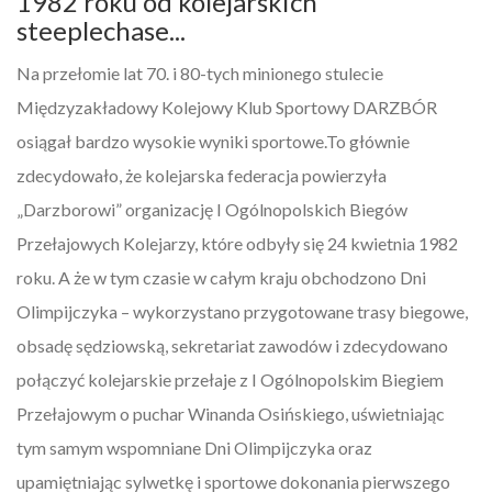
1982 roku od kolejarskich
steeplechase...
Na przełomie lat 70. i 80-tych minionego stulecie
Międzyzakładowy Kolejowy Klub Sportowy DARZBÓR
osiągał bardzo wysokie wyniki sportowe.To głównie
zdecydowało, że kolejarska federacja powierzyła
„Darzborowi” organizację I Ogólnopolskich Biegów
Przełajowych Kolejarzy, które odbyły się 24 kwietnia 1982
roku. A że w tym czasie w całym kraju obchodzono Dni
Olimpijczyka – wykorzystano przygotowane trasy biegowe,
obsadę sędziowską, sekretariat zawodów i zdecydowano
połączyć kolejarskie przełaje z I Ogólnopolskim Biegiem
Przełajowym o puchar Winanda Osińskiego, uświetniając
tym samym wspomniane Dni Olimpijczyka oraz
upamiętniając sylwetkę i sportowe dokonania pierwszego