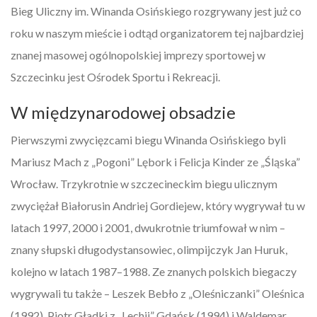
Bieg Uliczny im. Winanda Osińskiego rozgrywany jest już co
roku w naszym mieście i odtąd organizatorem tej najbardziej
znanej masowej ogólnopolskiej imprezy sportowej w
Szczecinku jest Ośrodek Sportu i Rekreacji.
W międzynarodowej obsadzie
Pierwszymi zwycięzcami biegu Winanda Osińskiego byli
Mariusz Mach z „Pogoni” Lębork i Felicja Kinder ze „Śląska”
Wrocław. Trzykrotnie w szczecineckim biegu ulicznym
zwyciężał Białorusin Andriej Gordiejew, który wygrywał tu w
latach 1997, 2000 i 2001, dwukrotnie triumfował w nim –
znany słupski długodystansowiec, olimpijczyk Jan Huruk,
kolejno w latach 1987–1988. Ze znanych polskich biegaczy
wygrywali tu także – Leszek Bebło z „Oleśniczanki” Oleśnica
(1992), Piotr Gładki z „Lechii” Gdańsk (1994) i Waldemar