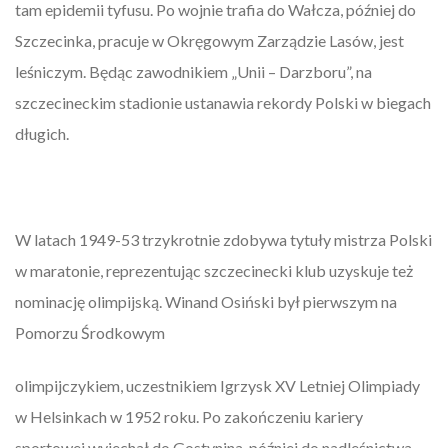
tam epidemii tyfusu. Po wojnie trafia do Wałcza, później do
Szczecinka, pracuje w Okręgowym Zarządzie Lasów, jest
leśniczym. Będąc zawodnikiem „Unii – Darzboru”, na
szczecineckim stadionie ustanawia rekordy Polski w biegach
długich.
W latach 1949-53 trzykrotnie zdobywa tytuły mistrza Polski
w maratonie, reprezentując szczecinecki klub uzyskuje też
nominację olimpijską. Winand Osiński był pierwszym na
Pomorzu Środkowym
olimpijczykiem, uczestnikiem Igrzysk XV Letniej Olimpiady
w Helsinkach w 1952 roku. Po zakończeniu kariery
sportowej wyjechał do Gostynina, później do nadleśnictwa