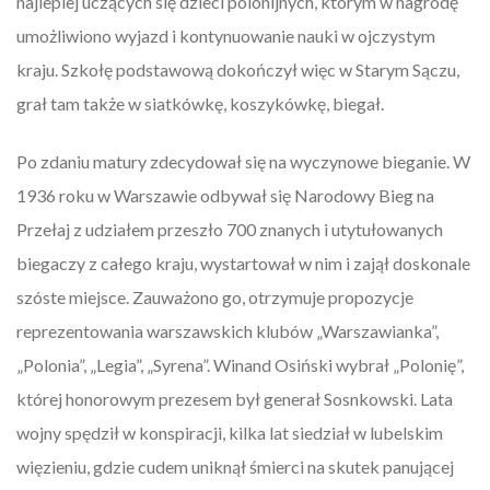
najlepiej uczących się dzieci polonijnych, którym w nagrodę
umożliwiono wyjazd i kontynuowanie nauki w ojczystym
kraju. Szkołę podstawową dokończył więc w Starym Sączu,
grał tam także w siatkówkę, koszykówkę, biegał.
Po zdaniu matury zdecydował się na wyczynowe bieganie. W
1936 roku w Warszawie odbywał się Narodowy Bieg na
Przełaj z udziałem przeszło 700 znanych i utytułowanych
biegaczy z całego kraju, wystartował w nim i zajął doskonale
szóste miejsce. Zauważono go, otrzymuje propozycje
reprezentowania warszawskich klubów „Warszawianka”,
„Polonia”, „Legia”, „Syrena”. Winand Osiński wybrał „Polonię”,
której honorowym prezesem był generał Sosnkowski. Lata
wojny spędził w konspiracji, kilka lat siedział w lubelskim
więzieniu, gdzie cudem uniknął śmierci na skutek panującej