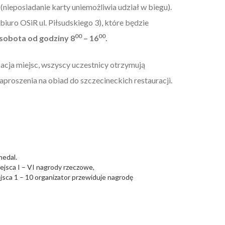
 (nieposiadanie karty uniemożliwia udział w biegu).
uro OSiR ul. Piłsudskiego 3), które będzie
00
00
, sobota od godziny 8
– 16
.
acja miejsc, wszyscy uczestnicy otrzymują
roszenia na obiad do szczecineckich restauracji.
medal.
jsca I – VI nagrody rzeczowe,
ejsca 1 – 10 organizator przewiduje nagrodę