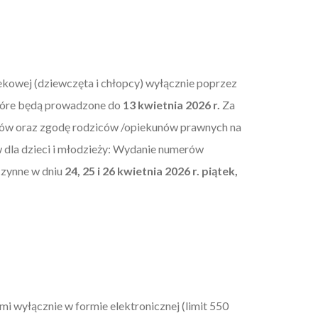
ekowej (dziewczęta i chłopcy) wyłącznie poprzez
tóre będą prowadzone do
13 kwietnia 2026
r.
Za
gów oraz zgodę rodziców /opiekunów prawnych na
 dla dzieci i młodzieży: Wydanie numerów
czynne w dniu
24, 25 i 26 kwietnia 2026 r. piątek,
i wyłącznie w formie elektronicznej (limit 550