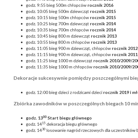
godz. 9:55 bieg 500m chłopców
rocznik 2016
godz. 10:05 bieg 500m dziewcząt
rocznik 2015
godz. 10:15 bieg 500m chłopców
rocznik
2015
godz. 10:25 bieg 700m dziewcząt
rocznik 2014
godz. 10:35 bieg 700m chłopców
rocznik 2014
godz. 10:45 bieg 800 m dziewcząt
rocznik
2013
godz. 10:55 bieg 800 m chłopców
rocznik 2013
godz. 11:05 bieg 900 m dziewcząt, chłopców
rocznik 2012
godz. 11:15 bieg 900 m dziewcząt, chłopców
rocznik 2011
godz. 11:25 bieg 1000 m dziewcząt
rocznik
2010/2009/20
godz. 11:35 bieg 1000 m chłopców
rocznik
2010/2009/20
Dekoracje sukcesywnie pomiędzy poszczególnymi bi
godz. 12:00 bieg dzieci z rodzicami dzieci
rocznik 2019 i m
Zbiórka zawodników w poszczególnych biegach 10 min
00
godz. 13
Start biegu głównego
15
godz. 14
dekoracja biegu głównego
30
godz. 14
losowanie nagród rzeczowych dla uczestników b