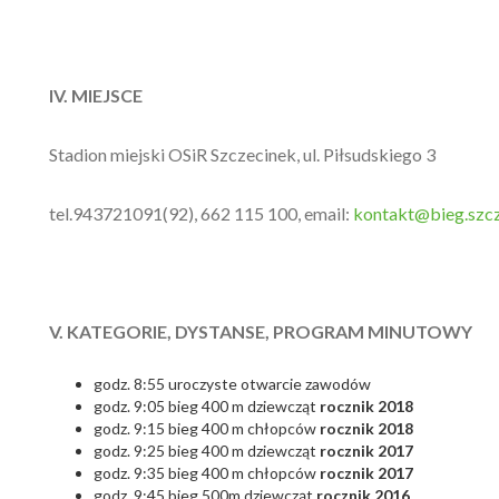
IV. MIEJSCE
Stadion miejski OSiR Szczecinek, ul. Piłsudskiego 3
tel.943721091(92), 662 115 100, email:
kontakt@bieg.szcz
V. KATEGORIE, DYSTANSE, PROGRAM MINUTOWY
godz. 8:55 uroczyste otwarcie zawodów
godz. 9:05 bieg 400 m dziewcząt
rocznik 2018
godz. 9:15 bieg 400 m chłopców
rocznik 2018
godz. 9:25 bieg 400 m dziewcząt
rocznik
2017
godz. 9:35 bieg 400 m chłopców
rocznik
2017
godz. 9:45 bieg 500m dziewcząt
rocznik
2016