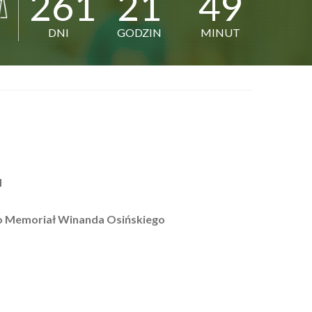
261
21
49
DNI
GODZIN
MINUT
H
 Memoriał Winanda Osińskiego