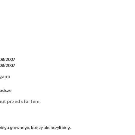
08/2007
08/2007
egami
łodsze
ut przed startem.
iegu głównego, którzy ukończyli bieg.