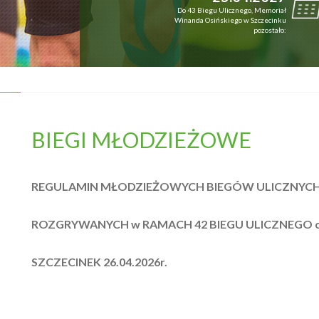
Do 43 Biegu Ulicznego, Memoriał
Winanda Osińskiego w Szczecinku
pozostało:
BIEGI MŁODZIEŻOWE
REGULAMIN
MŁODZIEŻOWYCH BIEGÓW ULICZNYC
ROZGRYWANYCH w RAMACH
42 BIEGU ULICZNEGO o
SZCZECINEK 26.04.2026r.