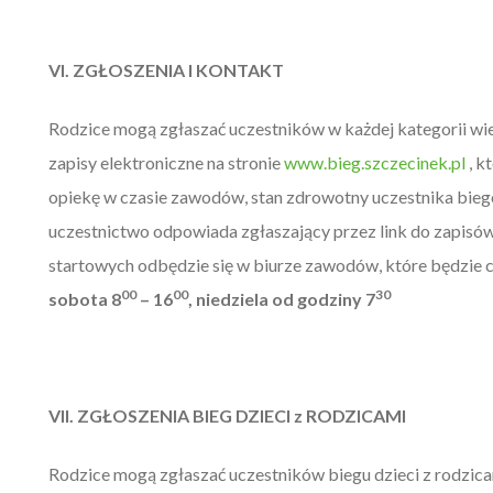
VI. ZGŁOSZENIA I KONTAKT
Rodzice mogą zgłaszać uczestników w każdej kategorii wi
zapisy elektroniczne na stronie
www.bieg.szczecinek.pl
, k
opiekę w czasie zawodów, stan zdrowotny uczestnika bie
uczestnictwo odpowiada zgłaszający przez link do zapisów
startowych odbędzie się w biurze zawodów, które będzie 
00
00
30
sobota 8
– 16
, niedziela od godziny 7
VII. ZGŁOSZENIA BIEG DZIECI z RODZICAMI
Rodzice mogą zgłaszać uczestników biegu dzieci z rodzicam